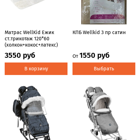
Матрас WellKid Ежик
КПБ Wellkid 3 пр сатин
ст.трикотаж 120*60
(холкон+кокос+латекс)
3550 руб
1550 руб
От
В корзину
Выбрать