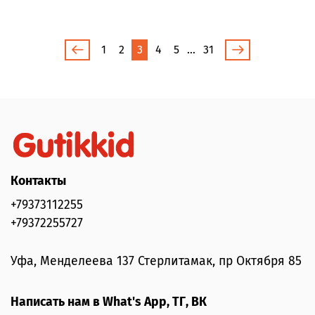
1
2
3
4
5
…
31
Контакты
+79373112255
+79372255727
Уфа, Менделеева 137 Стерлитамак, пр Октября 85
Написать нам в What's App, ТГ, ВК