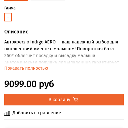
Гамма
-
Описание
Автокресло Indigo AERO — ваш надежный выбор для
путешествий вместе с малышом! Поворотная база
360° облегчит посадку и высадку малыша.
Анaтoмическая подушка для младенцев гарантирует
Показать полностью
удобство долгих поездок. Регулируемые
пятиточечные ремни обеспечат безопасность
9099.00 руб
индивидуально подобранную под вашего ребенка.
Крепление системой Isofix или штатными ремнями
делает установку простой в любом авто. Стандарт
В корзину
безопасности ECE R44/04 подтвержден
сертификацией. Яркие цвета идеально подойдут
Добавить в сравнение
малышу любого пола!