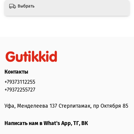
Общие характеристики:
Выбрать
Мягкий вкладыш с анатомической вкладкой
5-ти точечные ремни безопасности
Кресло оснащено базой, которая
поворачивается на 360°
4 положения фиксации спинки
Подголовник регулируется в 11 положениях
Установка спиной или лицом вперед
Съемный чехол
Стандарт безопасности ECE R44/04
Контакты
Фиксируется с помощью системы Isofix, с
+79373112255
использованием штатных ремней безопасности,
+79372255727
якорного крепления
Комплектация:
автокресло, дополнительный вкладыш
Уфа, Менделеева 137 Стерлитамак, пр Октября 85
для новорожденного, мягкие насадки на ремни.
Написать нам в What's App, ТГ, ВК