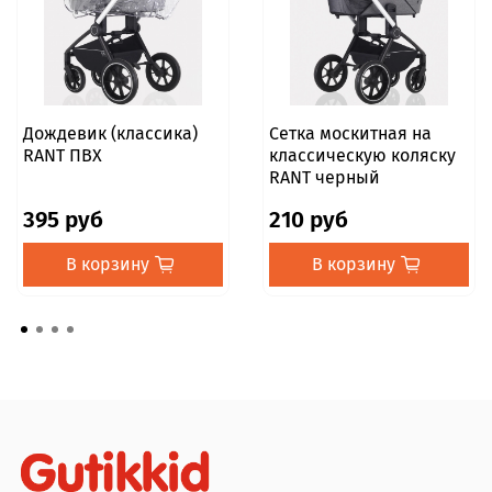
Общие характеристики
Минимальный вес — экономия при логистике и
удобство демонстрации.
Современный премиум-дизайн по доступной
цене — высокий спрос у молодых родителей.
Дождевик (классика)
Сетка москитная на
RANT ПВХ
классическую коляску
Широкая комплектация в стандартной поставке
RANT черный
— дополнительные аксессуары не требуются.
Простая сборка и надёжная упаковка — удобно
395 руб
210 руб
для складов и торговых залов
В корзину
В корзину
Комплектация:
Рама, Колёса (комплект 4 шт.) Люлька:
Накидка на люльку, Съёмная внутренняя
обивка, Матрасик. Прогулочный блок: Накидка на
ножки, Съёмный бампер, 5-точечные ремни с мягкими
накладками, Корзина для покупок (открытая), Сумка
для мамы, Универсальный дождевик