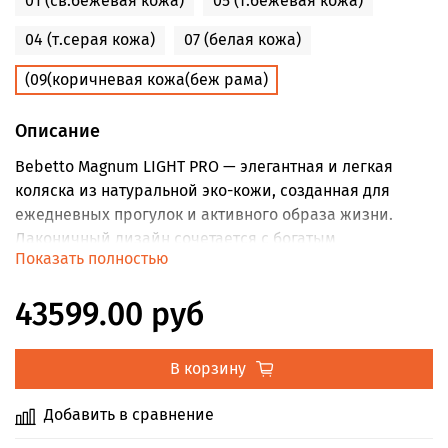
01 (св.бежевая кожа)
05 (т.бежевая кожа)
04 (т.серая кожа)
07 (белая кожа)
(09(коричневая кожа(беж рама)
Описание
Bebetto Magnum LIGHT PRO — элегантная и легкая
коляска из натуральной эко-кожи, созданная для
ежедневных прогулок и активного образа жизни.
Лаконичный дизайн сочетается с богатым
Показать полностью
функционалом, делая эту модель идеальной для
розничных продаж и удобной транспортировки.
43599.00 руб
Спальный блок
Люлька выполнена из инновационного EPP —
В корзину
экологически безопасного материала с высокими
теплоизоляционными свойствами. Продуманная
Добавить в сравнение
система вентиляции, включая сетчатое окошко и