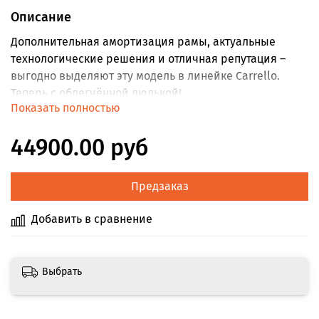
Описание
Дополнительная амортизация рамы, актуальные
технологические решения и отличная репутация –
выгодно выделяют эту модель в линейке Carrello.
Теперь с облегчённой люлькой!
Показать полностью
Спальный блок:
44900.00 руб
Наружный текстиль всех модулей коляски
обладает высокой степенью защиты от влаги и
ультрафиолета (UPF-50).
Предзаказ
Внутренняя обивка и матрасик выполнены из
гипоаллергенного текстиля.
Добавить в сравнение
Люлька оборудована панорамным и
климатическим окошками, что позволяет
регулировать интенсивность поступления
Выбрать
воздуха. В прохладное время окошки полностью
закрываются.