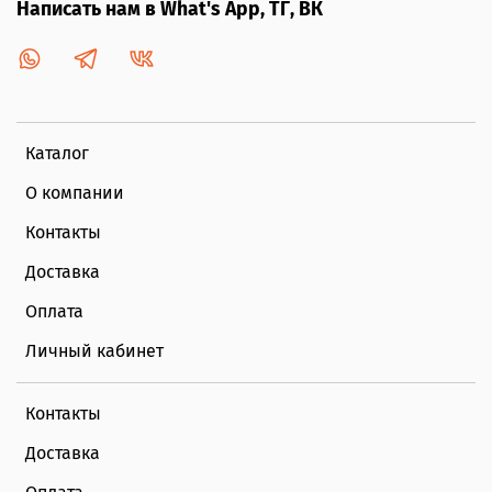
Написать нам в What's App, ТГ, ВК
Общие характеристики:
Плавность хода обеспечена амортизацией
каждого колеса.
Водоотталкивающая пропитка ткани
Тип складывания: книжка
Каталог
Корзина для покупок с дополнительным
О компании
отделением
Контакты
Комплектация:
чехлы на ножки для прог. блока,
Доставка
люльки; поворотный бампер прог.
блока, универсальный дождевик, москитная
Оплата
сетка, рюкзак с креплениями на раму.
Личный кабинет
Контакты
Доставка