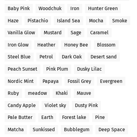
Baby Pink
Woodchuk
Iron
Hunter Green
Haze
Pistachio
Island Sea
Mocha
Smoke
Vanilla Glow
Mustard
Sage
Caramel
Iron Glow
Heather
Honey Bee
Blossom
Steel Blue
Petrol
Dark Oak
Desert sand
Peach Sunset
Pink Plum
Dusky Lilac
Nordic Mint
Papaya
Fossil Grey
Evergreen
Ruby
meadow
Khaki
Mauve
Candy Apple
Violet sky
Dusty Pink
Pale Butter
Earth
Forest lake
Pine
Matcha
Sunkissed
Bubblegum
Deep Space